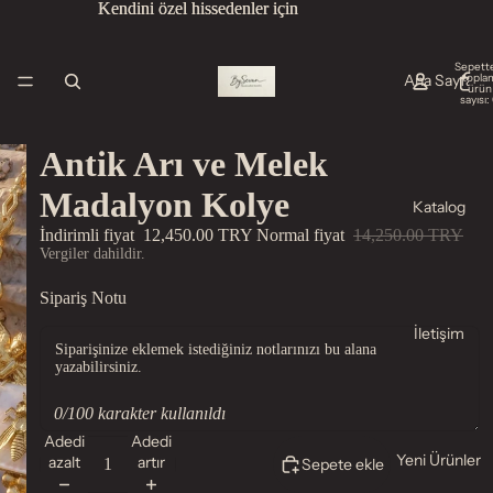
Kendini özel hissedenler için
Kendini özel hissedenler için
Sepette
Ana Sayfa
topla
ürün
sayısı:
Antik Arı ve Melek
Madalyon Kolye
Katalog
İndirimli fiyat
12,450.00 TRY
Normal fiyat
14,250.00 TRY
Vergiler dahildir.
Sipariş Notu
İletişim
0/100 karakter kullanıldı
Adedi
Adedi
Yeni Ürünler
azalt
artır
Sepete ekle