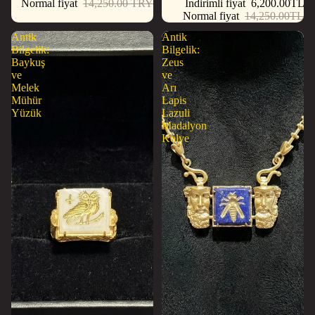
Normal fiyat
14,250.00 TRY
İndirimli fiyat
6,200.00TL
Normal fiyat
14,250.00TL
Antik
Antik
Bilgelik:
Bilgelik:
Baykuş
Zeus
ve
ve
Melek
Arı
Mühür
Lapis
Yüzük
Lazuli
Madalyon
Kolye