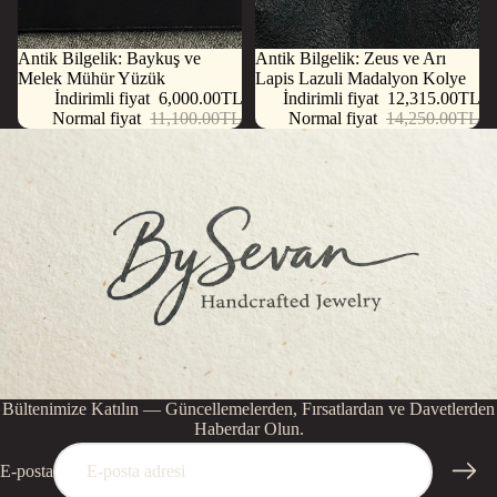
İndirimde
Antik Bilgelik: Baykuş ve
İndirimde
Antik Bilgelik: Zeus ve Arı
Melek Mühür Yüzük
Lapis Lazuli Madalyon Kolye
İndirimli fiyat
6,000.00TL
İndirimli fiyat
12,315.00TL
Normal fiyat
11,100.00TL
Normal fiyat
14,250.00TL
Bültenimize Katılın — Güncellemelerden, Fırsatlardan ve Davetlerden
Haberdar Olun.
E-posta